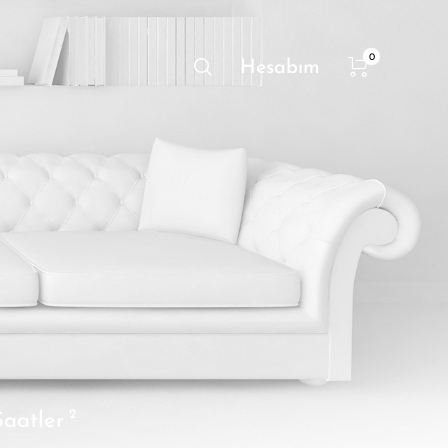
0
Hesabım
2
aatler