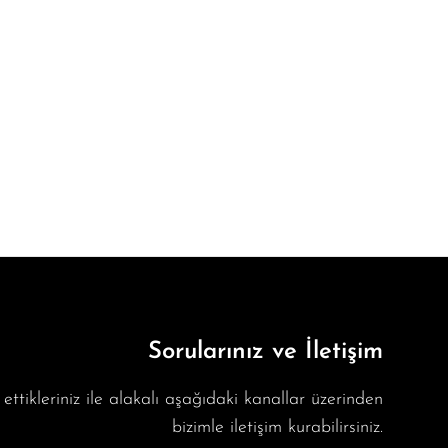
Sorularınız ve İletişim
ettikleriniz ile alakalı aşağıdaki kanallar üzerinden
bizimle iletişim kurabilirsiniz.