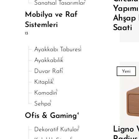
4
Sanatsal Tasarımlar
Yapımı
Mobilya ve Raf
Ahşap
Sistemleri
Saati
13
1
Ayakkabı Taburesi
1
Ayakkabılık
4
Duvar Rafı
Yeni
3
Kitaplık
3
Komodin
3
Sehpa
4
Ofis & Gaming
2
Ligno 
Dekoratif Kutular
1