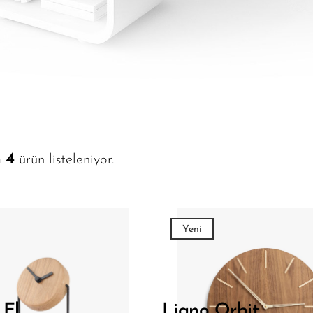
4
m
ürün listeleniyor.
Yeni
 El
Ligno Orbit