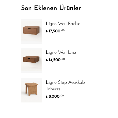
Son Eklenen Ürünler
Ligno Wall Radius
17,500
.00
₺
Ligno Wall Line
14,500
.00
₺
Ligno Step Ayakkabı
Taburesi
8,000
.00
₺