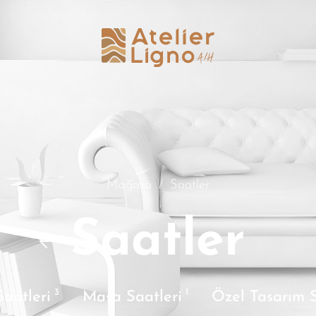
Mağaza
/
Saatler
Saatler
3
1
aatleri
Masa Saatleri
Özel Tasarım S