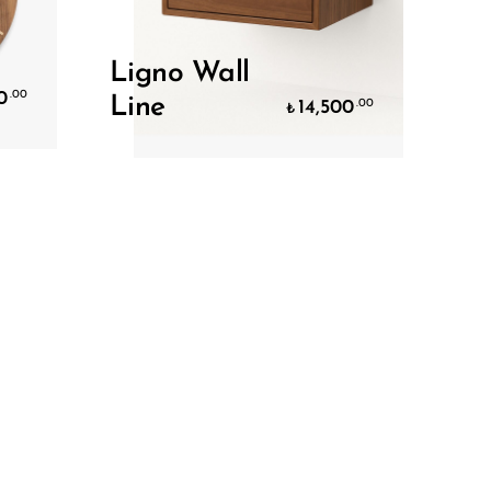
Ligno Wall
0
.00
Line
14,500
.00
₺
Sepete Ekle