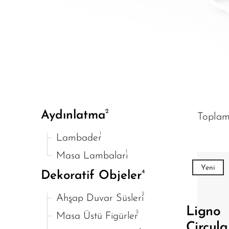
2
Aydınlatma
Topla
1
Lambader
1
Masa Lambaları
Yeni
4
Dekoratif Objeler
3
Ahşap Duvar Süsleri
Ligno
2
Masa Üstü Figürler
Circula