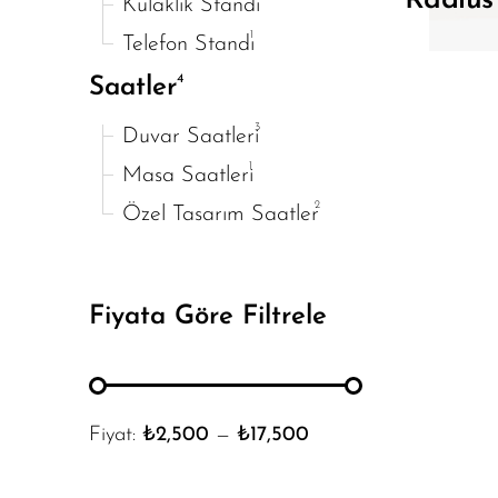
Radius
Kulaklık Standı
1
Telefon Standı
4
Saatler
3
Duvar Saatleri
1
Masa Saatleri
2
Özel Tasarım Saatler
Fiyata Göre Filtrele
Fiyat:
₺2,500
—
₺17,500