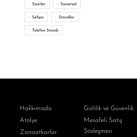
Saatler
Sanatsal
Sehpa
Standlar
Telefon Standı
Hakkımızda
Gizlilik ve Güvenlik
Atölye
Mesafeli Satış
Sözleşmesi
Zanaatkarlar