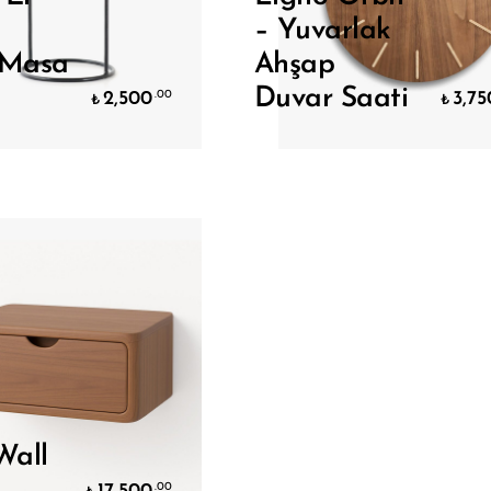
– Yuvarlak
 Masa
Ahşap
Duvar Saati
2,500
3,75
.00
₺
₺
Sepete Ekle
Sepete Ekle
Wall
.00