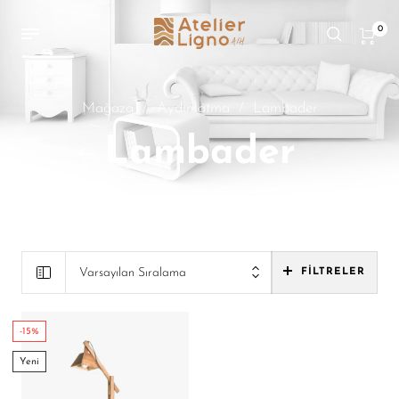
0
Mağaza
/
Aydınlatma
/
Lambader
Lambader
Varsayılan Sıralama
FILTRELER
-15%
Yeni